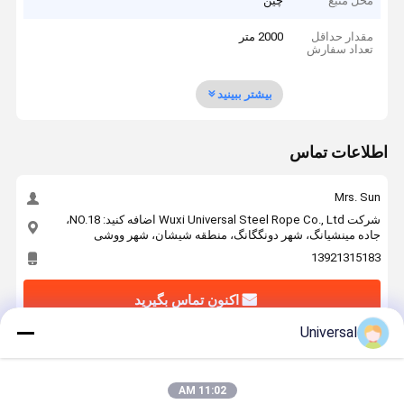
محل منبع
چین
مقدار حداقل
2000 متر
تعداد سفارش
بیشتر ببینید
اطلاعات تماس
Mrs. Sun
شرکت Wuxi Universal Steel Rope Co., Ltd اضافه کنید: NO.18،
جاده مینشیانگ، شهر دونگگانگ، منطقه شیشان، شهر ووشی
13921315183
اکنون تماس بگیرید
Universal
بهترين قيمت رو براي
11:02 AM