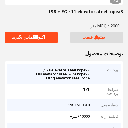
2
2
/
8×19S + FC - 11 elevator steel rope
MOQ：2000 متر
بهترین قیمت
اکنون تماس بگیرید
توضیحات محصول
برجسته
,
8×19s elevator steel rope
,
8×19s elevator steel wire rope
lifting elevator steel rope
شرایط
T/T
پرداخت
شماره مدل
8 × 19S+NFC
قابلیت ارائه
10000+متر+