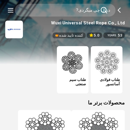
Wuxi Universal Steel Rope Co., Ltd
53
5.0
کننده تایید شده
YEARS
طناب فولادی
طناب سیم
آسانسور
صنعتی
محصولات برتر ما