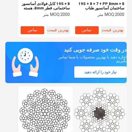
8 × 19S + 8 × 7 + PP 8mm
8 × 19S کابل فولادی آسانسور
ساختمان آسانسور طناب
ساختمانی، قطر 8mm، هسته
فولادی با 1570N / mm2
فیبر، 1620/1770N / mm2
2000 متر
MOQ:
2000 متر
MOQ:
قدرت کششی برای آسانسور
قدرت کششی
بهترین قیمت
تماس
بهترین قیمت
تماس
در وقت خود صرفه جویی کنید
اجازه دهید با بهترین محصولات با شما تماس
بگیریم.
نیاز خود را ارائه دهید