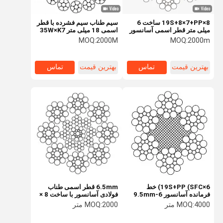
8×19S+8×7+PP ساخت 6
سیم طناب سیم فشرده با قطر
میلی متر قطر اسمی آسانسور
اسمی 18 میلی متر 35W×K7
طناب فولادی با 1570/1770N
با 8 رشته و نیروی شکست بالا
MOQ:
2000M
MOQ:
2000m
/ mm2 قدرت کششی
برای تجهیزات بالابر
بهترین قیمت
تماس
بهترین قیمت
تماس
6×19S+PP (SFC) خط
6.5mm قطر اسمی طناب
فرمانده آسانسور 6-9.5mm
فولادی آسانسور با ساخت 8 ×
سیم سیم GB 8903-2024
19S + IWRC مطابق با
4000 متر
MOQ:
2000 متر
MOQ:
استاندارد ISO 4344