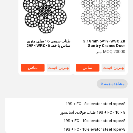
کنترل کیفیت
با ما تماس
اخبار
پرونده ها
بگیرید
3.18mm 6×19-WSC Zn
طناب سیمی 16 میلی متری
Gantry Cranes Door
تماس با خط 6×29F-IWRC
Machine Rope Galvanized
فولادی صنعتی سیم طناب برای
20000 متر
MOQ:
Surface Treatment
بلند کردن و بالا بردن
درخواست نقل
قول
بهترین قیمت
تماس
بهترین قیمت
تماس
طناب فولادی آسانسور
مشاهده همه
طناب سیم صنعتی
8×19S + FC - 8 elevator steel rope
8 × 19S + FC - 10 طناب فولادی آسانسور
8×19S + FC - 10 elevator steel rope
8×19S + FC - 10 elevator steel rope