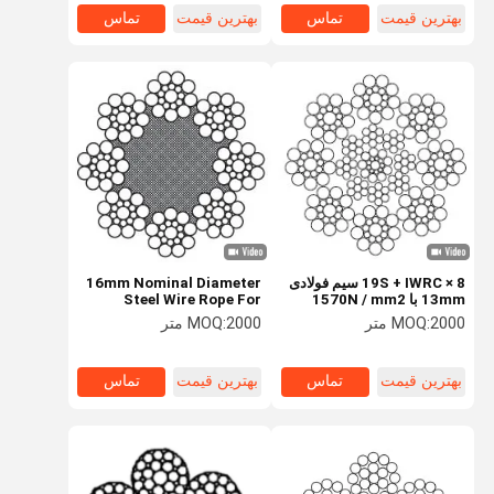
بهترین قیمت
تماس
بهترین قیمت
تماس
8 × 19S + IWRC سیم فولادی
16mm Nominal Diameter
13mm با 1570N / mm2
Steel Wire Rope For
مقاومت کششی برای بلند
Elevator 8×19S+NFC 8
2000 متر
MOQ:
2000 متر
MOQ:
کردن آسانسور و بالا بردن
Strands
بهترین قیمت
تماس
بهترین قیمت
تماس
خونه
محصولات
درباره ما
تور کارخانه