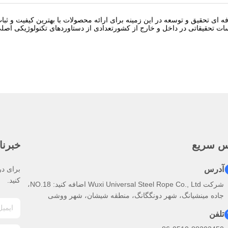
فه ای تحقیق و توسعه در این زمینه برای ارائه محصولات با بهترین کیفیت و ث
ت تحقیقاتی در داخل و خارج از کشورتعدادی از دستاوردهای تکنولوژیکی اص
س سریع
خبرنا
آدرس
برای در
کنید.
شرکت Wuxi Universal Steel Rope Co., Ltd اضافه کنید: NO.18،
جاده مینشیانگ، شهر دونگگانگ، منطقه شیشان، شهر ووشی
تلفن