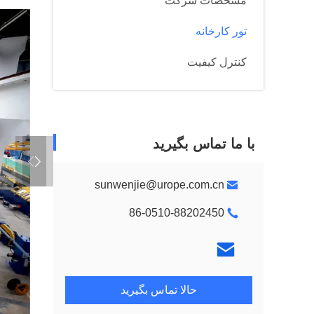
مشخصات شرکت
تور کارخانه
کنترل کیفیت
با ما تماس بگیرید
sunwenjie@urope.com.cn
86-0510-88202450
حالا تماس بگیرید