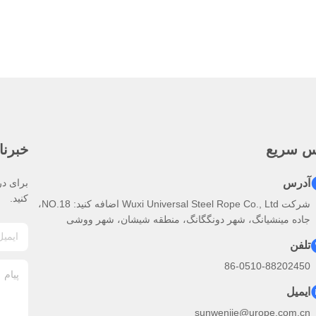
س سریع
خبرنا
آدرس
برای در
کنید.
شرکت Wuxi Universal Steel Rope Co., Ltd اضافه کنید: NO.18،
جاده مینشیانگ، شهر دونگگانگ، منطقه شیشان، شهر ووشی
تلفن
86-0510-88202450
ایمیل
sunwenjie@urope.com.cn