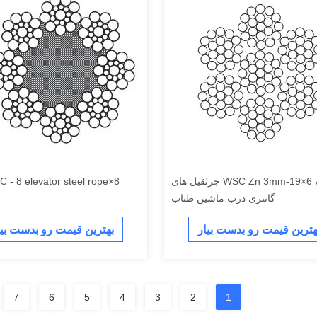
6 رشته 6×19-WSC Zn 3mm جرثقیل های
8×19S + FC - 8 elevator steel rope
گانتری درب ماشین طناب
هترین قیمت رو بدست بیار
بهترین قیمت رو بدست بیا
7
6
5
4
3
2
1