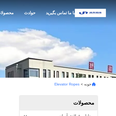
با ما تماس بگیرید
حوادث
محصولا
خونه
>
Elevator Ropes
محصولات
طناب فولادی آسانسور