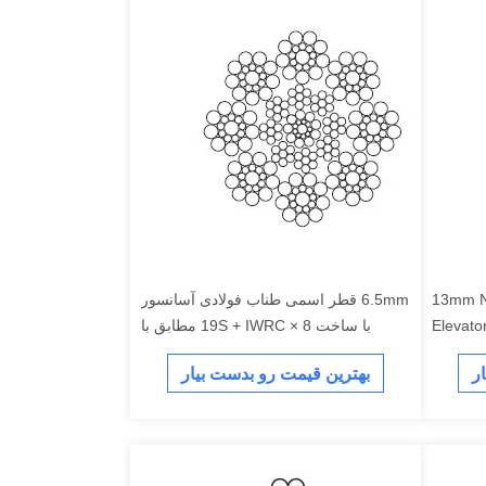
13mm Nominal Diameter 9×19S+IWRC
6.5mm قطر اسمی طناب فولادی آسانسور
Elevato
با ساخت 8 × 19S + IWRC مطابق با
Hoistin
استاندارد ISO 4344
ر
بهترین قیمت رو بدست بیار