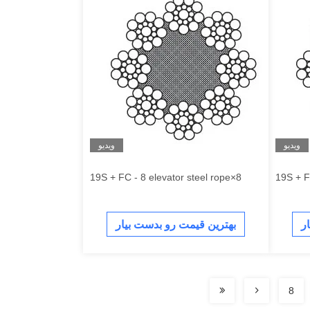
ویدیو
ویدیو
8×19S + FC - 8 elevator steel rope
ر
بهترین قیمت رو بدست بیار
8