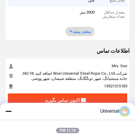
محل منبع
چین
مقدار حداقل
2000 متر
تعداد سفارش
بیشتر ببینید
اطلاعات تماس
Mrs. Sun
شرکت Wuxi Universal Steel Rope Co., Ltd اضافه کنید: NO.18،
جاده مینشیانگ، شهر دونگگانگ، منطقه شیشان، شهر ووشی
13921315183
اکنون تماس بگیرید
Universal
بهترين قيمت رو براي
11:10 PM