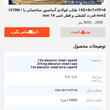
2
4
/
8×19S+8×7+PP طناب فولادی آسانسور ساختمانی با 1570N /
mm2 قدرت کششی و قطر نامی 14 mm
MOQ：2000 متر
بهترین قیمت
اکنون تماس بگیرید
توضیحات محصول
برجسته
,
8×19s elevator steel rope
,
lifting elevator steel rope
8×19s elevator steel wire rope
شرایط
T/T، L/C
پرداخت
شماره مدل
8×19S+8×7+PP
قابلیت ارائه
10000+متر+